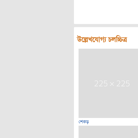
উল্লেখযোগ্য চলচ্চিত্র
শেকড়