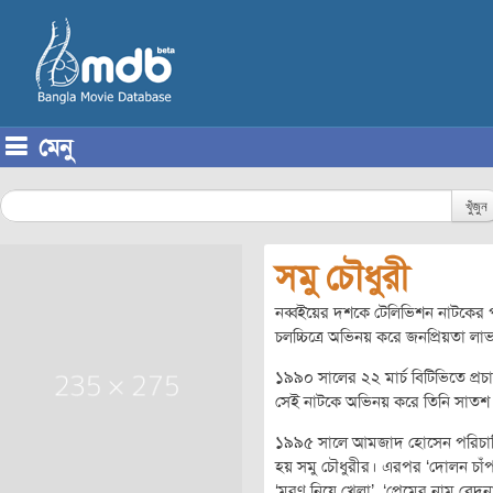
মেনু
Skip to content
খুঁজুন
সমু চৌধুরী
নব্বইয়ের দশকে টেলিভিশন নাটকের পর
চলচ্চিত্রে অভিনয় করে জনপ্রিয়তা ল
১৯৯০ সালের ২২ মার্চ বিটিভিতে প্রচ
সেই নাটকে অভিনয় করে তিনি সাতশ ট
১৯৯৫ সালে আমজাদ হোসেন পরিচালিত 
হয় সমু চৌধুরীর। এরপর ‘দোলন চাঁপা
‘মরণ নিয়ে খেলা’, ‘প্রেমের নাম বেদনা