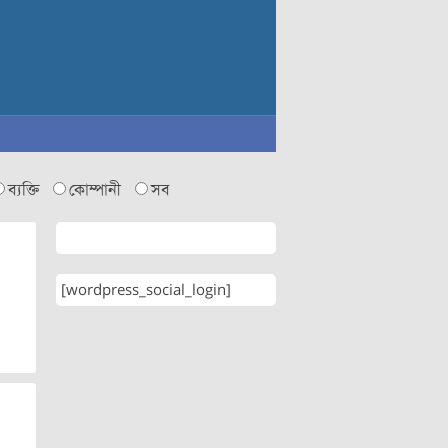
ব্যক্তি
কোম্পানী
সব
[wordpress_social_login]