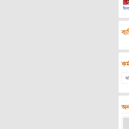
মিল
ব্য
কর্
অ
অন্