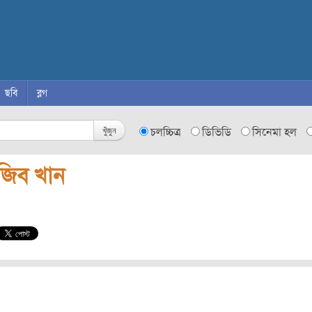
ছবি
ব্লগ
খুঁজুন
চলচ্চিত্র
ডিভিডি
সিনেমা হল
জিব খান