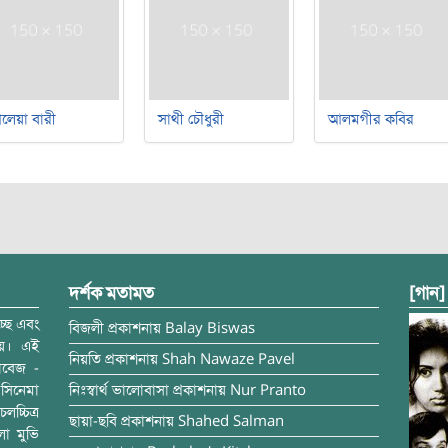
লেয়া বারী
সাথী চৌধুরী
আলমগীর কবির
দর্শক মতামত
[গান]
্ছে এবং
বিজলী
প্রকাশনায়
Balay Biswas
ময়। এই
নিয়তি
প্রকাশনায়
Shah Nawaze Pavel
াবেজ -
সিনেমা
নিঃস্বার্থ ভালোবাসা
প্রকাশনায়
Nur Pranto
চ্চিত্র
ছায়া-ছবি
প্রকাশনায়
Shahed Salman
লা মুভি