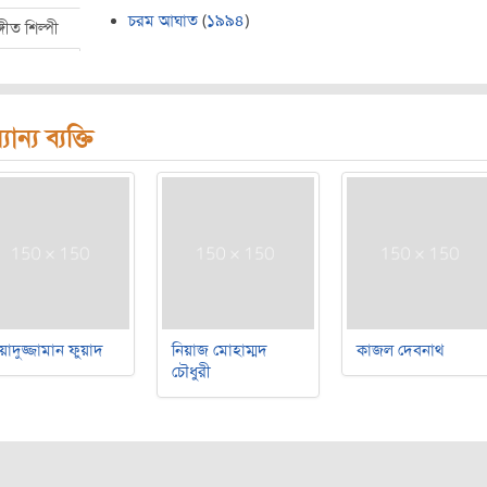
চরম আঘাত
(
১৯৯৪
)
্গীত শিল্পী
যান্য ব্যক্তি
য়াদুজ্জামান ফুয়াদ
নিয়াজ মোহাম্মদ
কাজল দেবনাথ
চৌধুরী