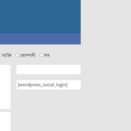
ব্যক্তি
কোম্পানী
সব
[wordpress_social_login]