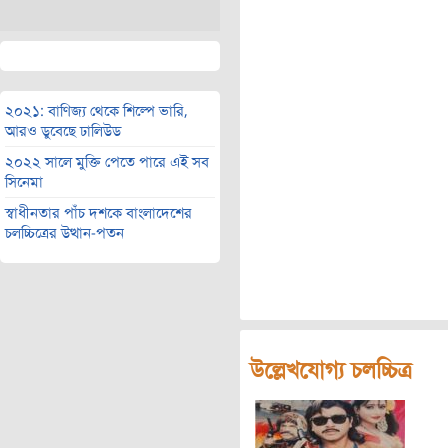
২০২১: বাণিজ্য থেকে শিল্পে ভারি,
আরও ডুবেছে ঢালিউড
২০২২ সালে মুক্তি পেতে পারে এই সব
সিনেমা
স্বাধীনতার পাঁচ দশকে বাংলাদেশের
চলচ্চিত্রের উত্থান-পতন
উল্লেখযোগ্য চলচ্চিত্র