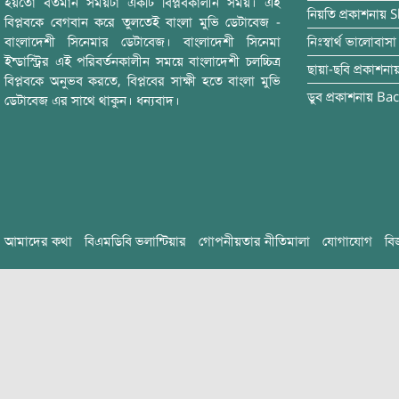
হয়তো বর্তমান সময়টা একটি বিপ্লবকালীন সময়। এই
নিয়তি
প্রকাশনায়
S
বিপ্লবকে বেগবান করে তুলতেই বাংলা মুভি ডেটাবেজ -
বাংলাদেশী সিনেমার ডেটাবেজ। বাংলাদেশী সিনেমা
নিঃস্বার্থ ভালোবাসা
ইন্ডাস্ট্রির এই পরিবর্তনকালীন সময়ে বাংলাদেশী চলচ্চিত্র
ছায়া-ছবি
প্রকাশনা
বিপ্লবকে অনুভব করতে, বিপ্লবের সাক্ষী হতে বাংলা মুভি
ডুব
প্রকাশনায়
Bac
ডেটাবেজ এর সাথে থাকুন। ধন্যবাদ।
আমাদের কথা
বিএমডিবি ভলান্টিয়ার
গোপনীয়তার নীতিমালা
যোগাযোগ
বি