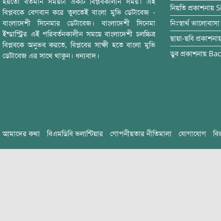
হয়তো বর্তমান সময়টা একটি বিপ্লবকালীন সময়। এই
নিয়তি
প্রকাশনায়
S
বিপ্লবকে বেগবান করে তুলতেই বাংলা মুভি ডেটাবেজ -
বাংলাদেশী সিনেমার ডেটাবেজ। বাংলাদেশী সিনেমা
নিঃস্বার্থ ভালোবাসা
ইন্ডাস্ট্রির এই পরিবর্তনকালীন সময়ে বাংলাদেশী চলচ্চিত্র
ছায়া-ছবি
প্রকাশনা
বিপ্লবকে অনুভব করতে, বিপ্লবের সাক্ষী হতে বাংলা মুভি
ডুব
প্রকাশনায়
Bac
ডেটাবেজ এর সাথে থাকুন। ধন্যবাদ।
আমাদের কথা
বিএমডিবি ভলান্টিয়ার
গোপনীয়তার নীতিমালা
যোগাযোগ
বি