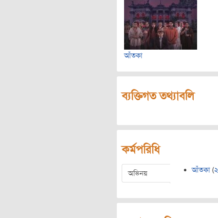
আঁতকা
ব্যক্তিগত তথ্যাবলি
কর্মপরিধি
আঁতকা
(
অভিনয়