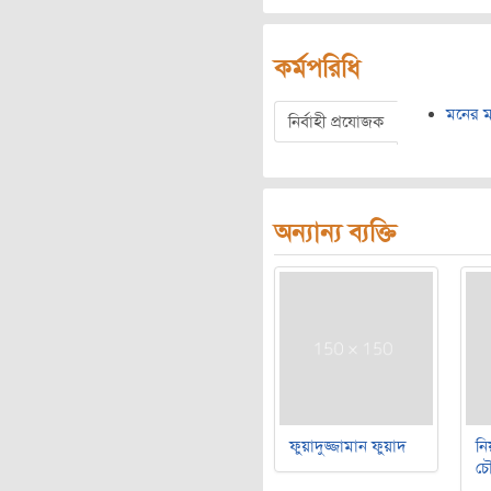
কর্মপরিধি
মনের ম
নির্বাহী প্রযোজক
অন্যান্য ব্যক্তি
ফুয়াদুজ্জামান ফুয়াদ
নি
চৌ