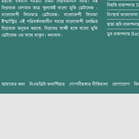
হয়তো বর্তমান সময়টা একটি বিপ্লবকালীন সময়। এই
নিয়তি
প্রকাশনায়
S
বিপ্লবকে বেগবান করে তুলতেই বাংলা মুভি ডেটাবেজ -
বাংলাদেশী সিনেমার ডেটাবেজ। বাংলাদেশী সিনেমা
নিঃস্বার্থ ভালোবাসা
ইন্ডাস্ট্রির এই পরিবর্তনকালীন সময়ে বাংলাদেশী চলচ্চিত্র
ছায়া-ছবি
প্রকাশনা
বিপ্লবকে অনুভব করতে, বিপ্লবের সাক্ষী হতে বাংলা মুভি
ডুব
প্রকাশনায়
Bac
ডেটাবেজ এর সাথে থাকুন। ধন্যবাদ।
আমাদের কথা
বিএমডিবি ভলান্টিয়ার
গোপনীয়তার নীতিমালা
যোগাযোগ
বি