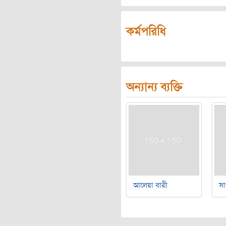
কর্মপরিধি
অন্যান্য ব্যক্তি
আলেয়া বারী
সা