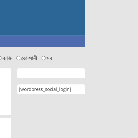
ব্যক্তি
কোম্পানী
সব
[wordpress_social_login]