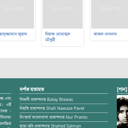
য়াদুজ্জামান ফুয়াদ
নিয়াজ মোহাম্মদ
কাজল দেবনাথ
চৌধুরী
দর্শক মতামত
[গান]
্ছে এবং
বিজলী
প্রকাশনায়
Balay Biswas
ময়। এই
নিয়তি
প্রকাশনায়
Shah Nawaze Pavel
াবেজ -
সিনেমা
নিঃস্বার্থ ভালোবাসা
প্রকাশনায়
Nur Pranto
চ্চিত্র
ছায়া-ছবি
প্রকাশনায়
Shahed Salman