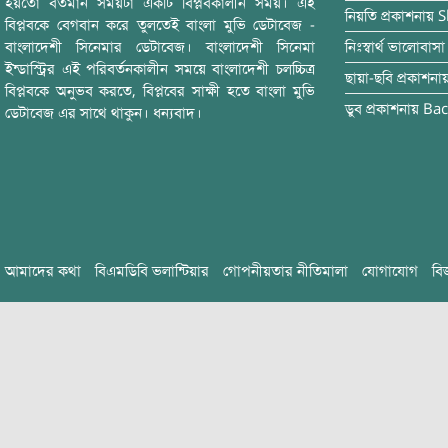
হয়তো বর্তমান সময়টা একটি বিপ্লবকালীন সময়। এই
নিয়তি
প্রকাশনায়
S
বিপ্লবকে বেগবান করে তুলতেই বাংলা মুভি ডেটাবেজ -
বাংলাদেশী সিনেমার ডেটাবেজ। বাংলাদেশী সিনেমা
নিঃস্বার্থ ভালোবাসা
ইন্ডাস্ট্রির এই পরিবর্তনকালীন সময়ে বাংলাদেশী চলচ্চিত্র
ছায়া-ছবি
প্রকাশনা
বিপ্লবকে অনুভব করতে, বিপ্লবের সাক্ষী হতে বাংলা মুভি
ডুব
প্রকাশনায়
Bac
ডেটাবেজ এর সাথে থাকুন। ধন্যবাদ।
আমাদের কথা
বিএমডিবি ভলান্টিয়ার
গোপনীয়তার নীতিমালা
যোগাযোগ
বি