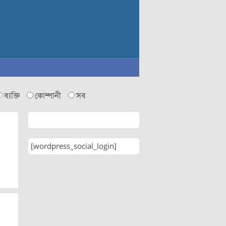
ব্যক্তি
কোম্পানী
সব
[wordpress_social_login]