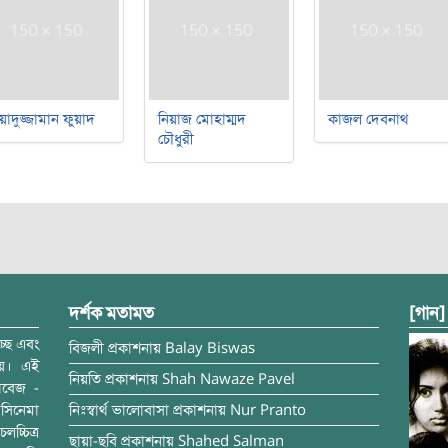
য়াদুজ্জামান ফুয়াদ
নিয়াজ মোহাম্মদ
কাজল দেবনাথ
চৌধুরী
দর্শক মতামত
[গান]
্ছে এবং
বিজলী
প্রকাশনায়
Balay Biswas
ময়। এই
নিয়তি
প্রকাশনায়
Shah Nawaze Pavel
াবেজ -
সিনেমা
নিঃস্বার্থ ভালোবাসা
প্রকাশনায়
Nur Pranto
চ্চিত্র
ছায়া-ছবি
প্রকাশনায়
Shahed Salman