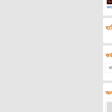
কন্
ব্য
কর্
অ
অন্