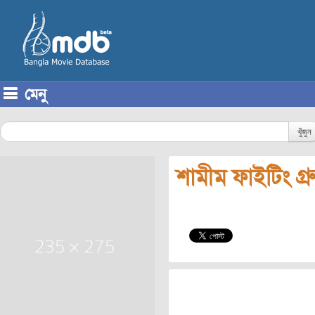
মেনু
Skip to content
খুঁজুন
শামীম ফাইটিং গ্র