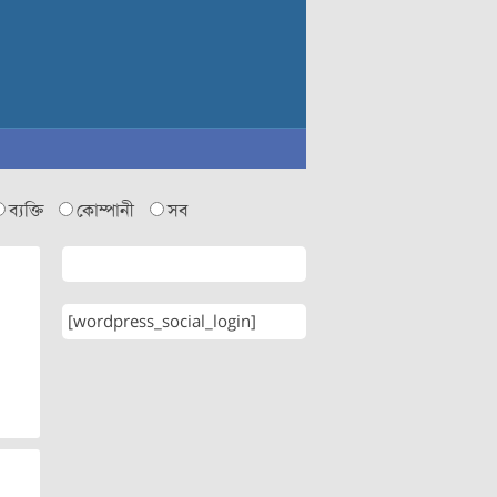
ব্যক্তি
কোম্পানী
সব
[wordpress_social_login]