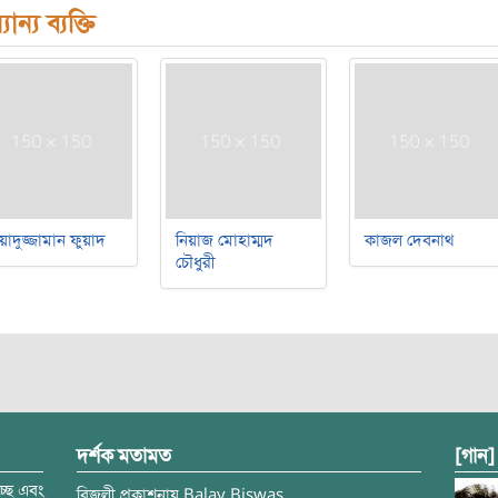
যান্য ব্যক্তি
য়াদুজ্জামান ফুয়াদ
নিয়াজ মোহাম্মদ
কাজল দেবনাথ
চৌধুরী
দর্শক মতামত
[গান]
্ছে এবং
বিজলী
প্রকাশনায়
Balay Biswas