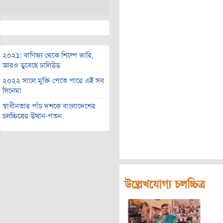
২০২১: বাণিজ্য থেকে শিল্পে ভারি,
আরও ডুবেছে ঢালিউড
২০২২ সালে মুক্তি পেতে পারে এই সব
সিনেমা
স্বাধীনতার পাঁচ দশকে বাংলাদেশের
চলচ্চিত্রের উত্থান-পতন
উল্লেখযোগ্য চলচ্চিত্র