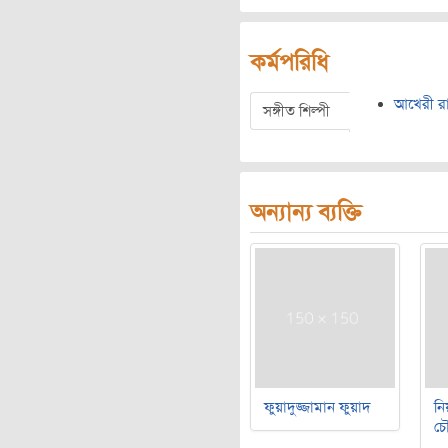
কর্মপরিধি
আখেরী রাস
সঙ্গীত শিল্পী
অন্যান্য ব্যক্তি
ফুয়াদুজ্জামান ফুয়াদ
নি
চৌ