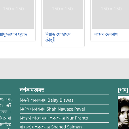
য়াদুজ্জামান ফুয়াদ
নিয়াজ মোহাম্মদ
কাজল দেবনাথ
চৌধুরী
দর্শক মতামত
[গান]
্ছে এবং
বিজলী
প্রকাশনায়
Balay Biswas
ময়। এই
নিয়তি
প্রকাশনায়
Shah Nawaze Pavel
াবেজ -
সিনেমা
নিঃস্বার্থ ভালোবাসা
প্রকাশনায়
Nur Pranto
চ্চিত্র
ছায়া-ছবি
প্রকাশনায়
Shahed Salman