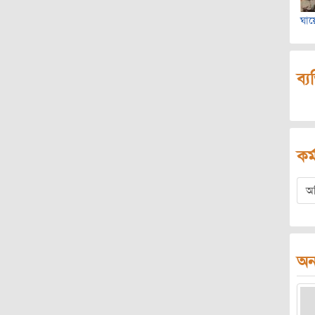
ঘায়
ব্য
কর্
অ
অন্