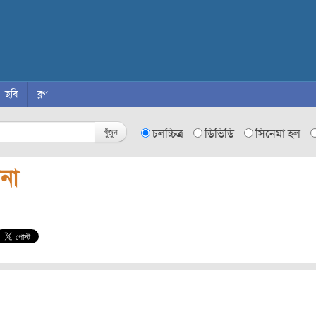
ছবি
ব্লগ
খুঁজুন
চলচ্চিত্র
ডিভিডি
সিনেমা হল
না