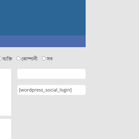
ব্যক্তি
কোম্পানী
সব
[wordpress_social_login]