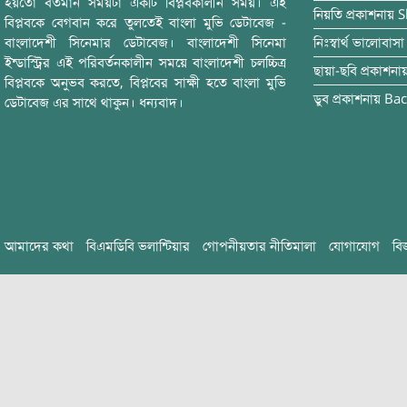
হয়তো বর্তমান সময়টা একটি বিপ্লবকালীন সময়। এই
নিয়তি
প্রকাশনায়
S
বিপ্লবকে বেগবান করে তুলতেই বাংলা মুভি ডেটাবেজ -
বাংলাদেশী সিনেমার ডেটাবেজ। বাংলাদেশী সিনেমা
নিঃস্বার্থ ভালোবাসা
ইন্ডাস্ট্রির এই পরিবর্তনকালীন সময়ে বাংলাদেশী চলচ্চিত্র
ছায়া-ছবি
প্রকাশনা
বিপ্লবকে অনুভব করতে, বিপ্লবের সাক্ষী হতে বাংলা মুভি
ডুব
প্রকাশনায়
Bac
ডেটাবেজ এর সাথে থাকুন। ধন্যবাদ।
আমাদের কথা
বিএমডিবি ভলান্টিয়ার
গোপনীয়তার নীতিমালা
যোগাযোগ
বি