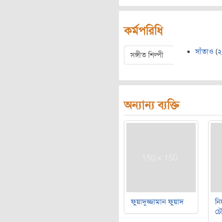
কর্মপরিধি
সাঁতাও
(
২
সঙ্গীত শিল্পী
অন্যান্য ব্যক্তি
ফুয়াদুজ্জামান ফুয়াদ
নি
চৌ