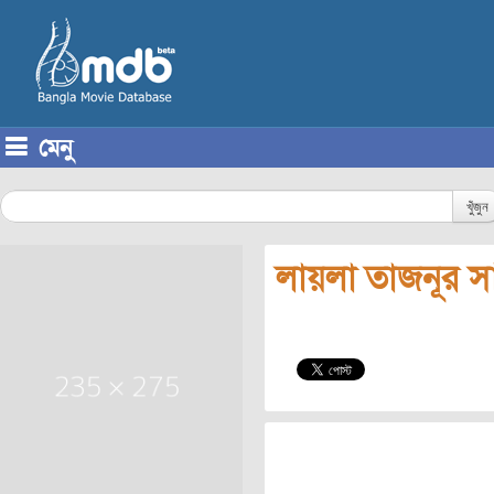
মেনু
Skip to content
খুঁজুন
লায়লা তাজনূর স