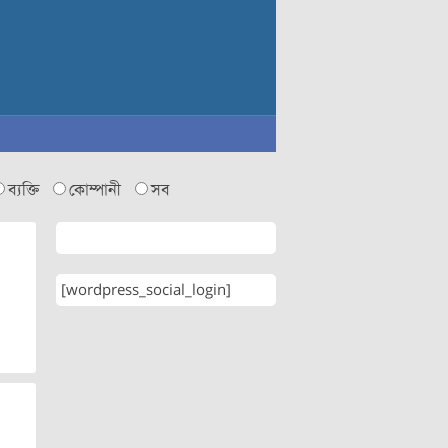
ব্যক্তি
কোম্পানী
সব
[wordpress_social_login]