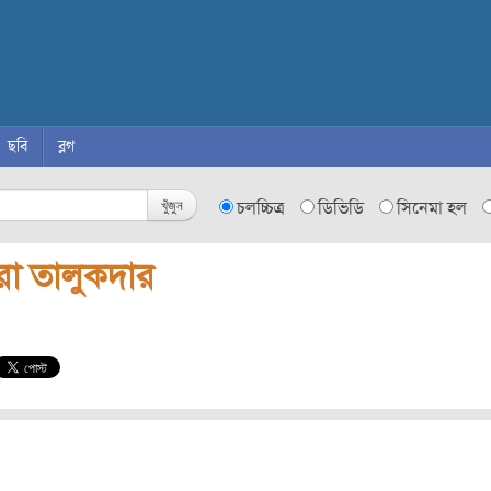
ছবি
ব্লগ
খুঁজুন
চলচ্চিত্র
ডিভিডি
সিনেমা হল
রা তালুকদার