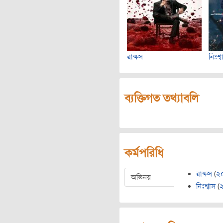
রাক্ষস
নিঃশ্
ব্যক্তিগত তথ্যাবলি
কর্মপরিধি
রাক্ষস
(
২
অভিনয়
নিঃশ্বাস
(