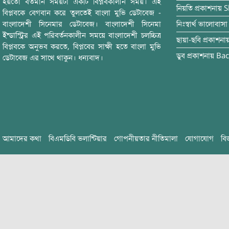
হয়তো বর্তমান সময়টা একটি বিপ্লবকালীন সময়। এই
নিয়তি
প্রকাশনায়
S
বিপ্লবকে বেগবান করে তুলতেই বাংলা মুভি ডেটাবেজ -
বাংলাদেশী সিনেমার ডেটাবেজ। বাংলাদেশী সিনেমা
নিঃস্বার্থ ভালোবাসা
ইন্ডাস্ট্রির এই পরিবর্তনকালীন সময়ে বাংলাদেশী চলচ্চিত্র
ছায়া-ছবি
প্রকাশনা
বিপ্লবকে অনুভব করতে, বিপ্লবের সাক্ষী হতে বাংলা মুভি
ডুব
প্রকাশনায়
Bac
ডেটাবেজ এর সাথে থাকুন। ধন্যবাদ।
আমাদের কথা
বিএমডিবি ভলান্টিয়ার
গোপনীয়তার নীতিমালা
যোগাযোগ
বি