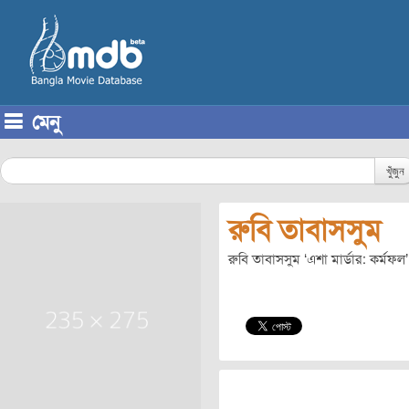
মেনু
Skip to content
খুঁজুন
রুবি তাবাসসুম
রুবি তাবাসসুম ‘এশা মার্ডার: কর্মফল