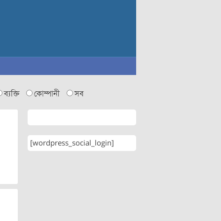
ব্যক্তি
কোম্পানী
সব
[wordpress_social_login]