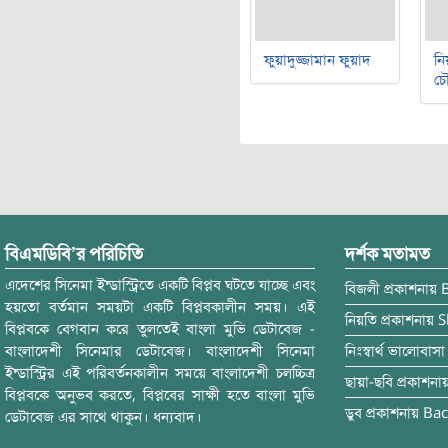
ফুয়াদুজ্জামান ফুয়াদ
নি
চৌ
বিএমডিবি’র পরিচিতি
দর্শক মতামত
এদেশের সিনেমা ইন্ডাস্ট্রিতে একটি বিপ্লব ঘটতে যাচ্ছে এবং
বিজলী
প্রকাশনায়
হয়তো বর্তমান সময়টা একটি বিপ্লবকালীন সময়। এই
নিয়তি
প্রকাশনায়
S
বিপ্লবকে বেগবান করে তুলতেই বাংলা মুভি ডেটাবেজ -
বাংলাদেশী সিনেমার ডেটাবেজ। বাংলাদেশী সিনেমা
নিঃস্বার্থ ভালোবাসা
ইন্ডাস্ট্রির এই পরিবর্তনকালীন সময়ে বাংলাদেশী চলচ্চিত্র
ছায়া-ছবি
প্রকাশনা
বিপ্লবকে অনুভব করতে, বিপ্লবের সাক্ষী হতে বাংলা মুভি
ডুব
প্রকাশনায়
Bac
ডেটাবেজ এর সাথে থাকুন। ধন্যবাদ।