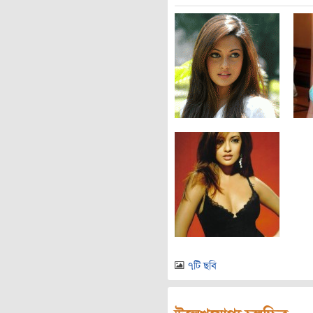
৭টি ছবি