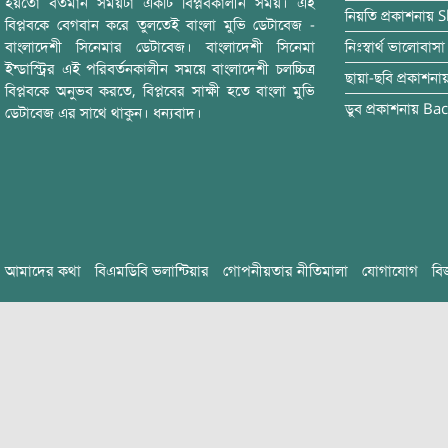
হয়তো বর্তমান সময়টা একটি বিপ্লবকালীন সময়। এই
নিয়তি
প্রকাশনায়
S
বিপ্লবকে বেগবান করে তুলতেই বাংলা মুভি ডেটাবেজ -
বাংলাদেশী সিনেমার ডেটাবেজ। বাংলাদেশী সিনেমা
নিঃস্বার্থ ভালোবাসা
ইন্ডাস্ট্রির এই পরিবর্তনকালীন সময়ে বাংলাদেশী চলচ্চিত্র
ছায়া-ছবি
প্রকাশনা
বিপ্লবকে অনুভব করতে, বিপ্লবের সাক্ষী হতে বাংলা মুভি
ডুব
প্রকাশনায়
Bac
ডেটাবেজ এর সাথে থাকুন। ধন্যবাদ।
আমাদের কথা
বিএমডিবি ভলান্টিয়ার
গোপনীয়তার নীতিমালা
যোগাযোগ
বি