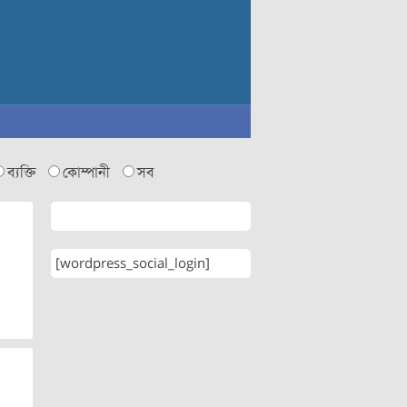
ব্যক্তি
কোম্পানী
সব
[wordpress_social_login]