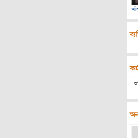
আঁ
ব্য
কর্
অ
অন্