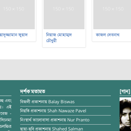
য়াদুজ্জামান ফুয়াদ
নিয়াজ মোহাম্মদ
কাজল দেবনাথ
চৌধুরী
দর্শক মতামত
[গান]
্ছে এবং
বিজলী
প্রকাশনায়
Balay Biswas
ময়। এই
নিয়তি
প্রকাশনায়
Shah Nawaze Pavel
াবেজ -
সিনেমা
নিঃস্বার্থ ভালোবাসা
প্রকাশনায়
Nur Pranto
চ্চিত্র
ছায়া-ছবি
প্রকাশনায়
Shahed Salman