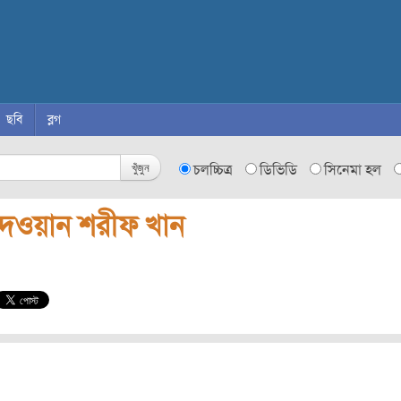
ছবি
ব্লগ
খুঁজুন
চলচ্চিত্র
ডিভিডি
সিনেমা হল
িদওয়ান শরীফ খান