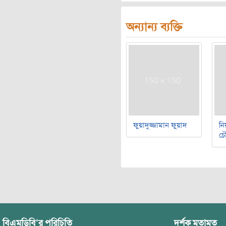
অন্যান্য ব্যক্তি
ফুয়াদুজ্জামান ফুয়াদ
নি
চৌ
বিএমডিবি’র পরিচিতি
দর্শক মতামত