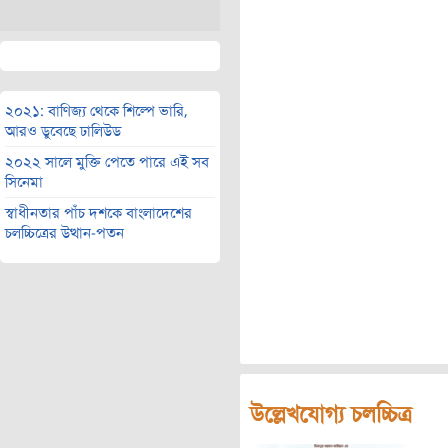
২০২১: বাণিজ্য থেকে শিল্পে ভারি,
আরও ডুবেছে ঢালিউড
২০২২ সালে মুক্তি পেতে পারে এই সব
সিনেমা
স্বাধীনতার পাঁচ দশকে বাংলাদেশের
চলচ্চিত্রের উত্থান-পতন
উল্লেখযোগ্য চলচ্চিত্র