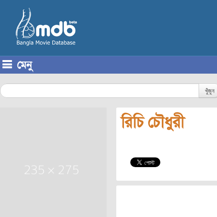
মেনু
Skip to content
খুঁজুন
রিচি চৌধুরী