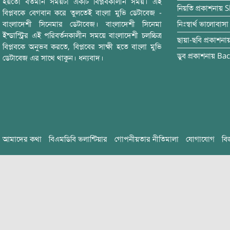
হয়তো বর্তমান সময়টা একটি বিপ্লবকালীন সময়। এই
নিয়তি
প্রকাশনায়
S
বিপ্লবকে বেগবান করে তুলতেই বাংলা মুভি ডেটাবেজ -
বাংলাদেশী সিনেমার ডেটাবেজ। বাংলাদেশী সিনেমা
নিঃস্বার্থ ভালোবাসা
ইন্ডাস্ট্রির এই পরিবর্তনকালীন সময়ে বাংলাদেশী চলচ্চিত্র
ছায়া-ছবি
প্রকাশনা
বিপ্লবকে অনুভব করতে, বিপ্লবের সাক্ষী হতে বাংলা মুভি
ডুব
প্রকাশনায়
Bac
ডেটাবেজ এর সাথে থাকুন। ধন্যবাদ।
আমাদের কথা
বিএমডিবি ভলান্টিয়ার
গোপনীয়তার নীতিমালা
যোগাযোগ
বি