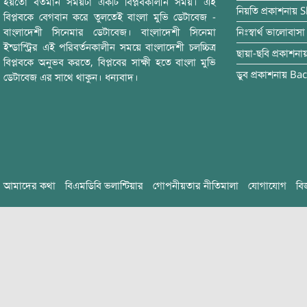
হয়তো বর্তমান সময়টা একটি বিপ্লবকালীন সময়। এই
নিয়তি
প্রকাশনায়
S
বিপ্লবকে বেগবান করে তুলতেই বাংলা মুভি ডেটাবেজ -
বাংলাদেশী সিনেমার ডেটাবেজ। বাংলাদেশী সিনেমা
নিঃস্বার্থ ভালোবাসা
ইন্ডাস্ট্রির এই পরিবর্তনকালীন সময়ে বাংলাদেশী চলচ্চিত্র
ছায়া-ছবি
প্রকাশনা
বিপ্লবকে অনুভব করতে, বিপ্লবের সাক্ষী হতে বাংলা মুভি
ডুব
প্রকাশনায়
Bac
ডেটাবেজ এর সাথে থাকুন। ধন্যবাদ।
আমাদের কথা
বিএমডিবি ভলান্টিয়ার
গোপনীয়তার নীতিমালা
যোগাযোগ
বি