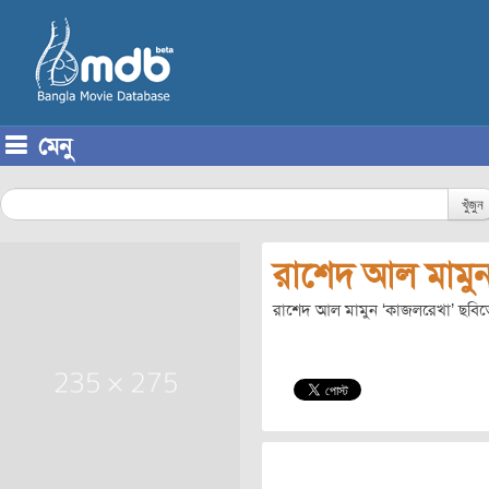
মেনু
Skip to content
খুঁজুন
রাশেদ আল মামু
রাশেদ আল মামুন ‘কাজলরেখা’ ছবি