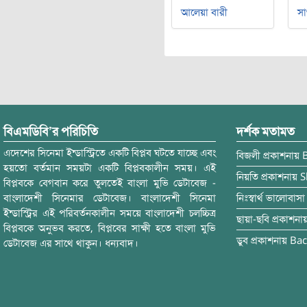
আলেয়া বারী
সা
বিএমডিবি’র পরিচিতি
দর্শক মতামত
এদেশের সিনেমা ইন্ডাস্ট্রিতে একটি বিপ্লব ঘটতে যাচ্ছে এবং
বিজলী
প্রকাশনায়
হয়তো বর্তমান সময়টা একটি বিপ্লবকালীন সময়। এই
নিয়তি
প্রকাশনায়
S
বিপ্লবকে বেগবান করে তুলতেই বাংলা মুভি ডেটাবেজ -
বাংলাদেশী সিনেমার ডেটাবেজ। বাংলাদেশী সিনেমা
নিঃস্বার্থ ভালোবাসা
ইন্ডাস্ট্রির এই পরিবর্তনকালীন সময়ে বাংলাদেশী চলচ্চিত্র
ছায়া-ছবি
প্রকাশনা
বিপ্লবকে অনুভব করতে, বিপ্লবের সাক্ষী হতে বাংলা মুভি
ডুব
প্রকাশনায়
Bac
ডেটাবেজ এর সাথে থাকুন। ধন্যবাদ।