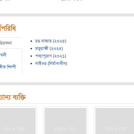
মপরিধি
রঙ বাজার
(
২০২৫
)
রিচালনা
ময়ূরাক্ষী
(
২০২৪
)
েখনী
পদ্মাপুরাণ
(
২০২১
)
নাইওর
(
নির্মানাধীন
)
্গীত শিল্পী
যান্য ব্যক্তি