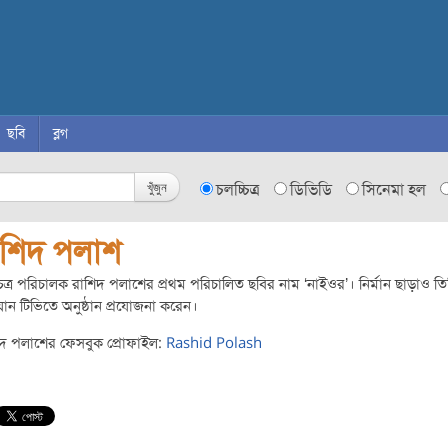
ছবি
ব্লগ
খুঁজুন
চলচ্চিত্র
ডিভিডি
সিনেমা হল
াশিদ পলাশ
চিত্র পরিচালক রাশিদ পলাশের প্রথম পরিচালিত ছবির নাম ‘নাইওর’। নির্মান ছাড়াও তি
ান টিভিতে অনুষ্ঠান প্রযোজনা করেন।
িদ পলাশের ফেসবুক প্রোফাইল:
Rashid Polash