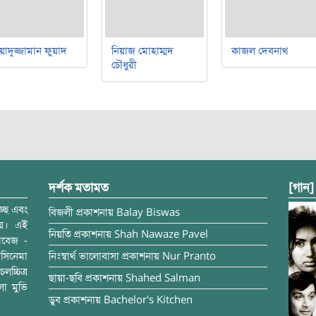
য়াদুজ্জামান ফুয়াদ
নিয়াজ মোহাম্মদ
কাজল দেবনাথ
চৌধুরী
দর্শক মতামত
[গান]
্ছে এবং
বিজলী
প্রকাশনায়
Balay Biswas
ময়। এই
নিয়তি
প্রকাশনায়
Shah Nawaze Pavel
াবেজ -
সিনেমা
নিঃস্বার্থ ভালোবাসা
প্রকাশনায়
Nur Pranto
চ্চিত্র
ছায়া-ছবি
প্রকাশনায়
Shahed Salman
লা মুভি
ডুব
প্রকাশনায়
Bachelor's Kitchen