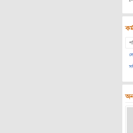
কর্
প
ল
সঙ
অন্