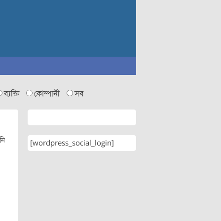
ব্যক্তি
কোম্পানী
সব
নি
[wordpress_social_login]