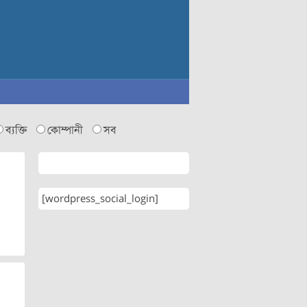
ব্যক্তি
কোম্পানী
সব
[wordpress_social_login]