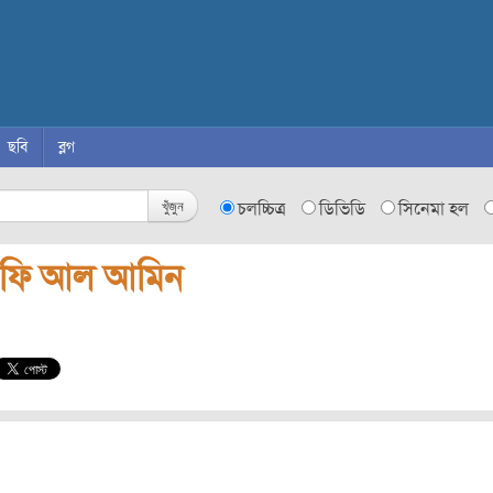
ছবি
ব্লগ
খুঁজুন
চলচ্চিত্র
ডিভিডি
সিনেমা হল
াফি আল আমিন