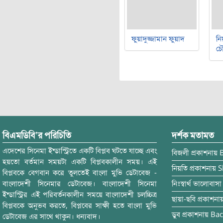
ফুয়াদুজ্জামান ফুয়াদ
নি
চৌ
বিএমডিবি’র পরিচিতি
দর্শক মতামত
এদেশের সিনেমা ইন্ডাস্ট্রিতে একটি বিপ্লব ঘটতে যাচ্ছে এবং
বিজলী
প্রকাশনায়
হয়তো বর্তমান সময়টা একটি বিপ্লবকালীন সময়। এই
নিয়তি
প্রকাশনায়
S
বিপ্লবকে বেগবান করে তুলতেই বাংলা মুভি ডেটাবেজ -
বাংলাদেশী সিনেমার ডেটাবেজ। বাংলাদেশী সিনেমা
নিঃস্বার্থ ভালোবাসা
ইন্ডাস্ট্রির এই পরিবর্তনকালীন সময়ে বাংলাদেশী চলচ্চিত্র
ছায়া-ছবি
প্রকাশনা
বিপ্লবকে অনুভব করতে, বিপ্লবের সাক্ষী হতে বাংলা মুভি
ডুব
প্রকাশনায়
Bac
ডেটাবেজ এর সাথে থাকুন। ধন্যবাদ।