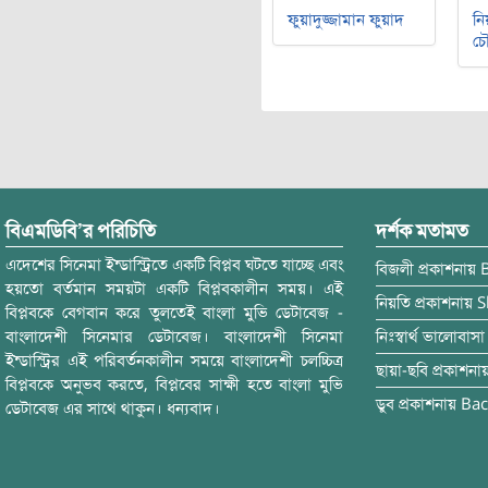
ফুয়াদুজ্জামান ফুয়াদ
নি
চৌ
বিএমডিবি’র পরিচিতি
দর্শক মতামত
এদেশের সিনেমা ইন্ডাস্ট্রিতে একটি বিপ্লব ঘটতে যাচ্ছে এবং
বিজলী
প্রকাশনায়
হয়তো বর্তমান সময়টা একটি বিপ্লবকালীন সময়। এই
নিয়তি
প্রকাশনায়
S
বিপ্লবকে বেগবান করে তুলতেই বাংলা মুভি ডেটাবেজ -
বাংলাদেশী সিনেমার ডেটাবেজ। বাংলাদেশী সিনেমা
নিঃস্বার্থ ভালোবাসা
ইন্ডাস্ট্রির এই পরিবর্তনকালীন সময়ে বাংলাদেশী চলচ্চিত্র
ছায়া-ছবি
প্রকাশনা
বিপ্লবকে অনুভব করতে, বিপ্লবের সাক্ষী হতে বাংলা মুভি
ডুব
প্রকাশনায়
Bac
ডেটাবেজ এর সাথে থাকুন। ধন্যবাদ।