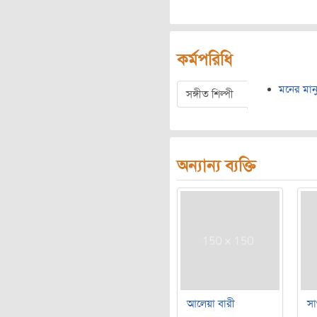
কর্মপরিধি
মনের মান
সঙ্গীত শিল্পী
অন্যান্য ব্যক্তি
আলেয়া বারী
সা