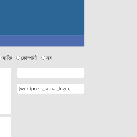
ব্যক্তি
কোম্পানী
সব
[wordpress_social_login]