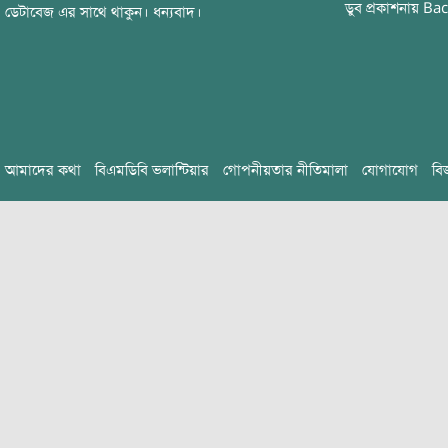
ডুব
প্রকাশনায়
Bac
ডেটাবেজ এর সাথে থাকুন। ধন্যবাদ।
আমাদের কথা
বিএমডিবি ভলান্টিয়ার
গোপনীয়তার নীতিমালা
যোগাযোগ
বি