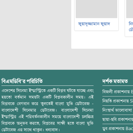
ফুয়াদুজ্জামান ফুয়াদ
নি
চৌ
বিএমডিবি’র পরিচিতি
দর্শক মতামত
এদেশের সিনেমা ইন্ডাস্ট্রিতে একটি বিপ্লব ঘটতে যাচ্ছে এবং
বিজলী
প্রকাশনায়
হয়তো বর্তমান সময়টা একটি বিপ্লবকালীন সময়। এই
নিয়তি
প্রকাশনায়
S
বিপ্লবকে বেগবান করে তুলতেই বাংলা মুভি ডেটাবেজ -
বাংলাদেশী সিনেমার ডেটাবেজ। বাংলাদেশী সিনেমা
নিঃস্বার্থ ভালোবাসা
ইন্ডাস্ট্রির এই পরিবর্তনকালীন সময়ে বাংলাদেশী চলচ্চিত্র
ছায়া-ছবি
প্রকাশনা
বিপ্লবকে অনুভব করতে, বিপ্লবের সাক্ষী হতে বাংলা মুভি
ডুব
প্রকাশনায়
Bac
ডেটাবেজ এর সাথে থাকুন। ধন্যবাদ।