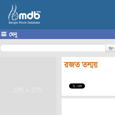
মেনু
Skip to content
খুঁজুন
রজত তন্ময়