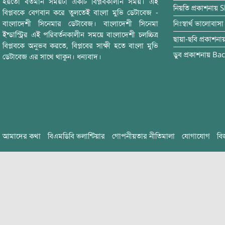
হয়তো বর্তমান সময়টা একটি বিপ্লবকালীন সময়। এই
নিয়তি
প্রকাশনায়
S
বিপ্লবকে বেগবান করে তুলতেই বাংলা মুভি ডেটাবেজ -
বাংলাদেশী সিনেমার ডেটাবেজ। বাংলাদেশী সিনেমা
নিঃস্বার্থ ভালোবাসা
ইন্ডাস্ট্রির এই পরিবর্তনকালীন সময়ে বাংলাদেশী চলচ্চিত্র
ছায়া-ছবি
প্রকাশনা
বিপ্লবকে অনুভব করতে, বিপ্লবের সাক্ষী হতে বাংলা মুভি
ডুব
প্রকাশনায়
Bac
ডেটাবেজ এর সাথে থাকুন। ধন্যবাদ।
আমাদের কথা
বিএমডিবি ভলান্টিয়ার
গোপনীয়তার নীতিমালা
যোগাযোগ
বি