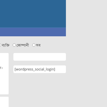
ব্যক্তি
কোম্পানী
সব
েন।
[wordpress_social_login]