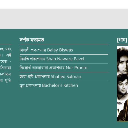
দর্শক মতামত
[গান]
্ছে এবং
বিজলী
প্রকাশনায়
Balay Biswas
ময়। এই
নিয়তি
প্রকাশনায়
Shah Nawaze Pavel
াবেজ -
সিনেমা
নিঃস্বার্থ ভালোবাসা
প্রকাশনায়
Nur Pranto
চ্চিত্র
ছায়া-ছবি
প্রকাশনায়
Shahed Salman
লা মুভি
ডুব
প্রকাশনায়
Bachelor's Kitchen