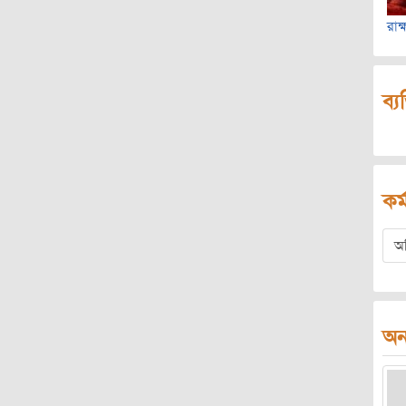
রাক
ব্য
কর্
অ
অন্