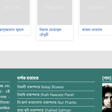
য়াদুজ্জামান ফুয়াদ
নিয়াজ মোহাম্মদ
কাজল দেবনাথ
চৌধুরী
দর্শক মতামত
[গান]
্ছে এবং
বিজলী
প্রকাশনায়
Balay Biswas
ময়। এই
নিয়তি
প্রকাশনায়
Shah Nawaze Pavel
াবেজ -
সিনেমা
নিঃস্বার্থ ভালোবাসা
প্রকাশনায়
Nur Pranto
চ্চিত্র
ছায়া-ছবি
প্রকাশনায়
Shahed Salman