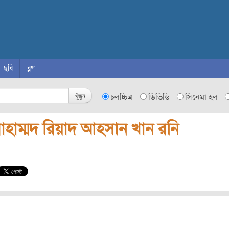
ছবি
ব্লগ
খুঁজুন
চলচ্চিত্র
ডিভিডি
সিনেমা হল
োহাম্মদ রিয়াদ আহসান খান রনি