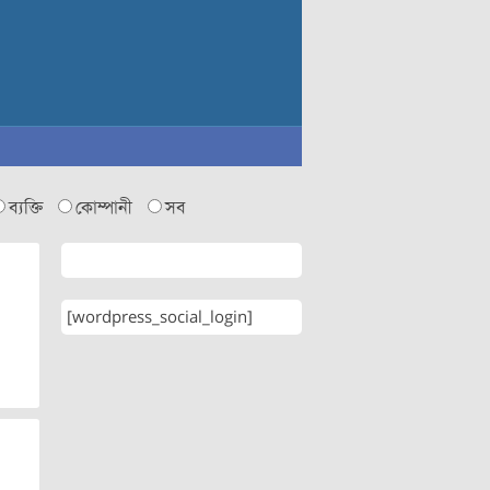
ব্যক্তি
কোম্পানী
সব
[wordpress_social_login]