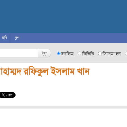
ছবি
ব্লগ
খুঁজুন
চলচ্চিত্র
ডিভিডি
সিনেমা হল
োহাম্মদ রফিকুল ইসলাম খান