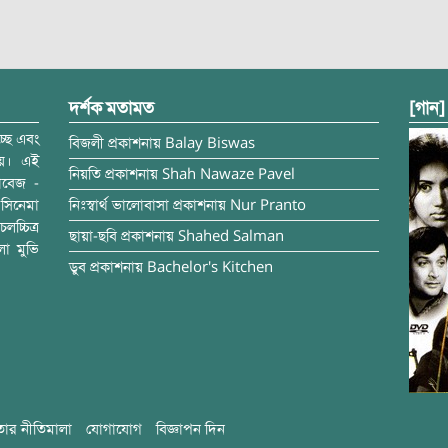
দর্শক মতামত
[গান]
্ছে এবং
বিজলী
প্রকাশনায়
Balay Biswas
ময়। এই
নিয়তি
প্রকাশনায়
Shah Nawaze Pavel
াবেজ -
সিনেমা
নিঃস্বার্থ ভালোবাসা
প্রকাশনায়
Nur Pranto
চ্চিত্র
ছায়া-ছবি
প্রকাশনায়
Shahed Salman
লা মুভি
ডুব
প্রকাশনায়
Bachelor's Kitchen
ার নীতিমালা
যোগাযোগ
বিজ্ঞাপন দিন