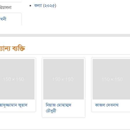
কন্যা
(
২০২৫
)
রিচালনা
েখনী
যান্য ব্যক্তি
য়াদুজ্জামান ফুয়াদ
নিয়াজ মোহাম্মদ
কাজল দেবনাথ
চৌধুরী