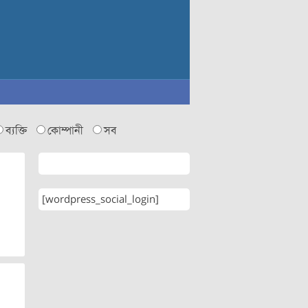
ব্যক্তি
কোম্পানী
সব
[wordpress_social_login]