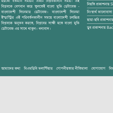
হয়তো বর্তমান সময়টা একটি বিপ্লবকালীন সময়। এই
নিয়তি
প্রকাশনায়
S
বিপ্লবকে বেগবান করে তুলতেই বাংলা মুভি ডেটাবেজ -
বাংলাদেশী সিনেমার ডেটাবেজ। বাংলাদেশী সিনেমা
নিঃস্বার্থ ভালোবাসা
ইন্ডাস্ট্রির এই পরিবর্তনকালীন সময়ে বাংলাদেশী চলচ্চিত্র
ছায়া-ছবি
প্রকাশনা
বিপ্লবকে অনুভব করতে, বিপ্লবের সাক্ষী হতে বাংলা মুভি
ডুব
প্রকাশনায়
Bac
ডেটাবেজ এর সাথে থাকুন। ধন্যবাদ।
আমাদের কথা
বিএমডিবি ভলান্টিয়ার
গোপনীয়তার নীতিমালা
যোগাযোগ
বি