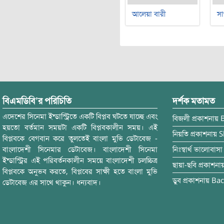
আলেয়া বারী
সা
বিএমডিবি’র পরিচিতি
দর্শক মতামত
এদেশের সিনেমা ইন্ডাস্ট্রিতে একটি বিপ্লব ঘটতে যাচ্ছে এবং
বিজলী
প্রকাশনায়
হয়তো বর্তমান সময়টা একটি বিপ্লবকালীন সময়। এই
নিয়তি
প্রকাশনায়
S
বিপ্লবকে বেগবান করে তুলতেই বাংলা মুভি ডেটাবেজ -
বাংলাদেশী সিনেমার ডেটাবেজ। বাংলাদেশী সিনেমা
নিঃস্বার্থ ভালোবাসা
ইন্ডাস্ট্রির এই পরিবর্তনকালীন সময়ে বাংলাদেশী চলচ্চিত্র
ছায়া-ছবি
প্রকাশনা
বিপ্লবকে অনুভব করতে, বিপ্লবের সাক্ষী হতে বাংলা মুভি
ডুব
প্রকাশনায়
Bac
ডেটাবেজ এর সাথে থাকুন। ধন্যবাদ।