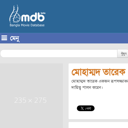
মেনু
Skip to content
খুঁজুন
মোহাম্মদ তারেক
মোহাম্মদ তারেক একজন রূপসজ্জাকর। ত
দায়িত্ব পালন করেন।