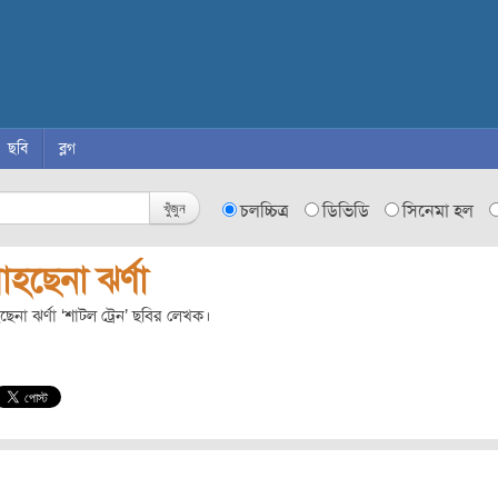
ছবি
ব্লগ
খুঁজুন
চলচ্চিত্র
ডিভিডি
সিনেমা হল
হছেনা ঝর্ণা
েনা ঝর্ণা ‘শাটল ট্রেন’ ছবির লেখক।