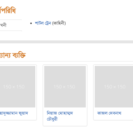
মপরিধি
শাটল ট্রেন
(কাহিনী)
েখনী
যান্য ব্যক্তি
য়াদুজ্জামান ফুয়াদ
নিয়াজ মোহাম্মদ
কাজল দেবনাথ
চৌধুরী