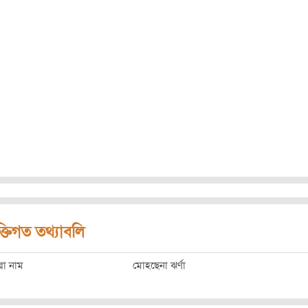
ক্তিগত তথ্যাবলি
রো নাম
মোহছেনা ঝর্ণা