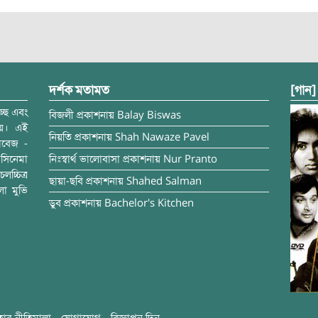
দর্শক মতামত
[গান]
্ছে এবং
বিজলী
প্রকাশনায়
Balay Biswas
ময়। এই
নিয়তি
প্রকাশনায়
Shah Nawaze Pavel
াবেজ -
সিনেমা
নিঃস্বার্থ ভালোবাসা
প্রকাশনায়
Nur Pranto
চ্চিত্র
ছায়া-ছবি
প্রকাশনায়
Shahed Salman
লা মুভি
ডুব
প্রকাশনায়
Bachelor's Kitchen