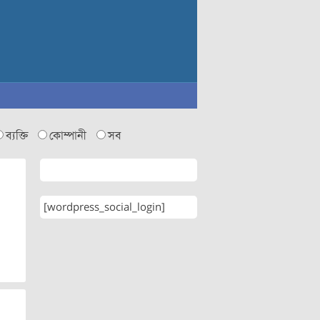
ব্যক্তি
কোম্পানী
সব
[wordpress_social_login]