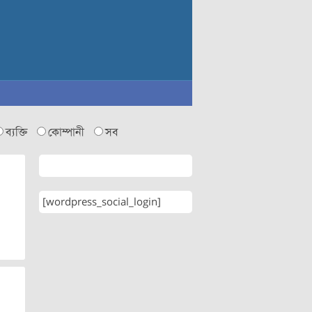
ব্যক্তি
কোম্পানী
সব
[wordpress_social_login]