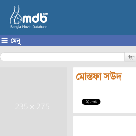
মেনু
Skip to content
খুঁজুন
মোস্তফা সউদ