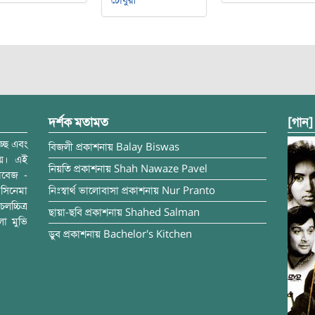
চৌধুরী
দর্শক মতামত
[গান]
্ছে এবং
বিজলী
প্রকাশনায়
Balay Biswas
ময়। এই
নিয়তি
প্রকাশনায়
Shah Nawaze Pavel
াবেজ -
সিনেমা
নিঃস্বার্থ ভালোবাসা
প্রকাশনায়
Nur Pranto
চ্চিত্র
ছায়া-ছবি
প্রকাশনায়
Shahed Salman
লা মুভি
ডুব
প্রকাশনায়
Bachelor's Kitchen