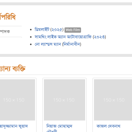
মপরিধি
ডিমলাইট
(
২০২৫
)
Web Film
ম্পাদক
সামথিং লাইক অ্যান অটোবায়োগ্রাফি
(
২০২৩
)
নো ল্যান্ডস ম্যান
(
নির্মানাধীন
)
যান্য ব্যক্তি
য়াদুজ্জামান ফুয়াদ
নিয়াজ মোহাম্মদ
কাজল দেবনাথ