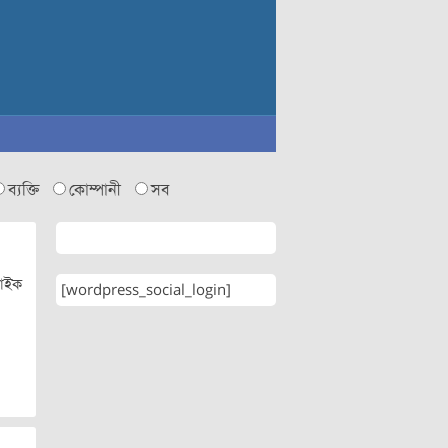
ব্যক্তি
কোম্পানী
সব
লাইক
[wordpress_social_login]